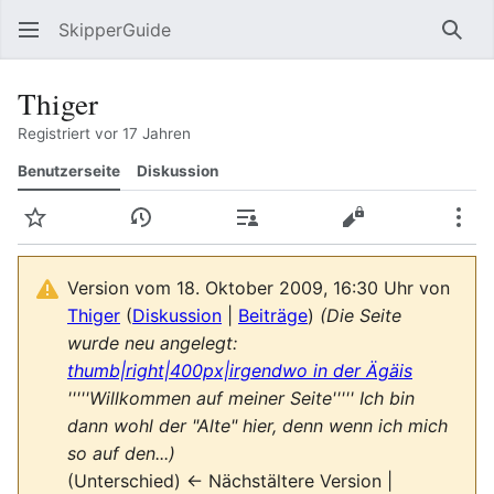
SkipperGuide
Such
Thiger
Registriert vor 17 Jahren
Benutzerseite
Diskussion
Beobachten
Versionsgeschichte
Beiträge
Quelltext anzeig
Meh
Version vom 18. Oktober 2009, 16:30 Uhr von
Thiger
(
Diskussion
|
Beiträge
)
(Die Seite
wurde neu angelegt:
thumb|right|400px|irgendwo in der Ägäis
'''''Willkommen auf meiner Seite''''' Ich bin
dann wohl der "Alte" hier, denn wenn ich mich
so auf den...)
(Unterschied) ← Nächstältere Version |