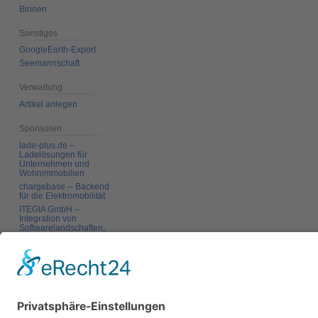
Binnen
Sonstiges
GoogleEarth-Export
Seemannschaft
Verwaltung
Artikel anlegen
Sponsoren
lade-plus.de --
Ladelösungen für
Unternehmen und
Wohnimmobilien
chargebase -- Backend
für die Elektromobilität
ITEGIA GmbH --
Integration von
Softwarelandschaften,
individuelle
Softwarelösungen
Werkzeuge
Links auf diese Seite
Änderungen an
verlinkten Seiten