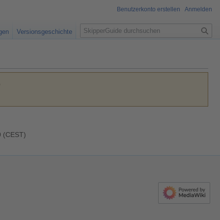
Benutzerkonto erstellen
Anmelden
S
igen
Versionsgeschichte
u
c
h
e
)
20 (CEST)