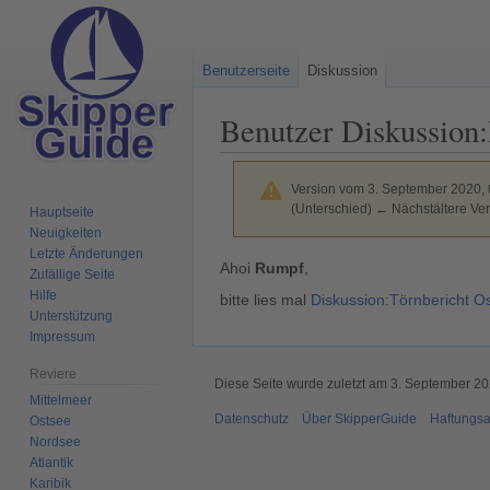
Benutzerseite
Diskussion
Benutzer Diskussion
:
Version vom 3. September 2020,
(Unterschied) ← Nächstältere Ver
Hauptseite
Neuigkeiten
Letzte Änderungen
Zur
Zur
Ahoi
Rumpf
,
Zufällige Seite
Navigation
Suche
Hilfe
bitte lies mal
Diskussion:Törnbericht 
springen
springen
Unterstützung
Impressum
Reviere
Diese Seite wurde zuletzt am 3. September 2
Mittelmeer
Datenschutz
Über SkipperGuide
Haftungsa
Ostsee
Nordsee
Atlantik
Karibik