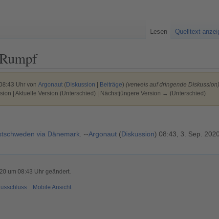
Lesen
Quelltext anze
Rumpf
 08:43 Uhr von
Argonaut
(
Diskussion
|
Beiträge
)
(verweis auf dringende Diskussion
sion | Aktuelle Version (Unterschied) | Nächstjüngere Version → (Unterschied)
Ostschweden via Dänemark
. --
Argonaut
(
Diskussion
) 08:43, 3. Sep. 20
020 um 08:43 Uhr geändert.
usschluss
Mobile Ansicht