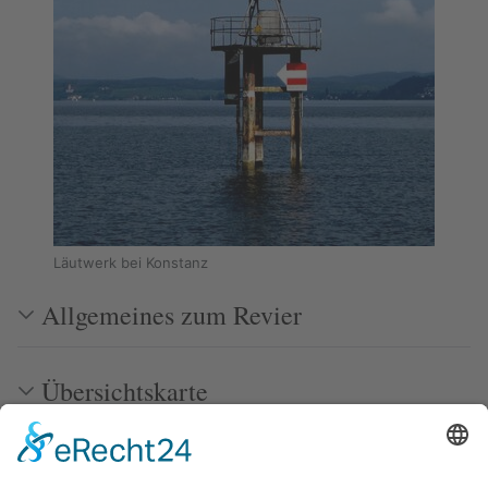
Läutwerk bei Konstanz
Allgemeines zum Revier
Übersichtskarte
Orte