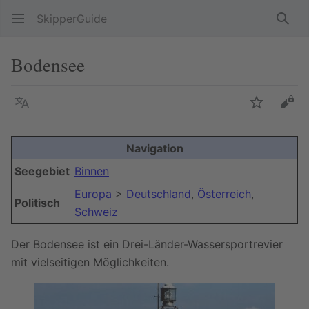
SkipperGuide
Such
Bodensee
Sprache
Beobacht
Quel
Navigation
Seegebiet
Binnen
Europa
>
Deutschland
,
Österreich
,
Politisch
Schweiz
Der Bodensee ist ein Drei-Länder-Wassersportrevier
mit vielseitigen Möglichkeiten.