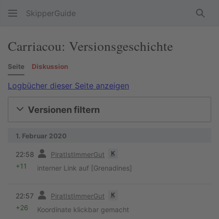
SkipperGuide
Such
Carriacou: Versionsgeschichte
Seite
Diskussion
Logbücher dieser Seite anzeigen
Versionen filtern
1. Februar 2020
Vorherige
K
22:58
PiratIstImmerGut
+11
interner Link auf [Grenadines]
Vorherige
K
22:57
PiratIstImmerGut
+26
Koordinate klickbar gemacht