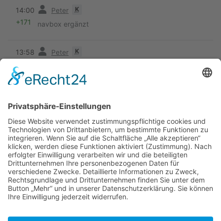
Vorherige
K
14:00
Peter
+171
navbox ergänzt
Vorherige
K
13:58
Peter
−7
fmt
11. September 2008
Vorherige
18:11
Detlef
+1.134
Ergänzungen
31. August 2008
Vorherige
18:08
Detlef
+207
Die Seite wurde neu angelegt: = Häfen, Ankerbuchten
= == Hillsborough == Port of Entry == Tyrell Bay ==
== Sandy Island == = Links =
[http://www.carriacoupetitemartinique.com/index.html
Carraicou ...