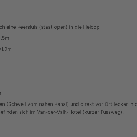
h eine Keersluis (staat open) in die Heicop
0.5m
=1.0m
m
n (Schwell vom nahen Kanal) und direkt vor Ort lecker i
 befinden sich im Van-der-Valk-Hotel (kurzer Fussweg).