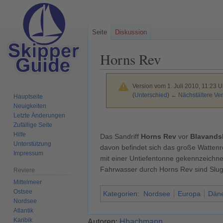
Seite
Diskussion
Horns Rev
Version vom 1. Juli 2010, 11:23 
(
Unterschied
)
← Nächstältere Ver
Hauptseite
Neuigkeiten
Letzte Änderungen
Zur
Zur
Zufällige Seite
Navigation
Suche
Hilfe
Das Sandriff
Horns Rev
vor
Blavands
springen
springen
Unterstützung
davon befindet sich das große Wattenr
Impressum
mit einer Untiefentonne gekennzeichne
Fahrwasser durch Horns Rev sind Slug
Reviere
Mittelmeer
Ostsee
Kategorien
:
Nordsee
Europa
Dän
Nordsee
Atlantik
Karibik
Autoren:
Hbachmann