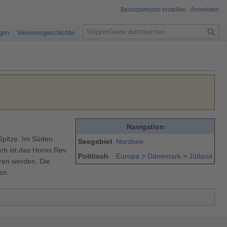
Benutzerkonto erstellen
Anmelden
S
igen
Versionsgeschichte
u
c
h
e
Navigation
Spitze. Im Süden
Seegebiet
Nordsee
ch ist das Horns Rev
Politisch
Europa
>
Dänemark
>
Jütland
hren werden. Die
en.