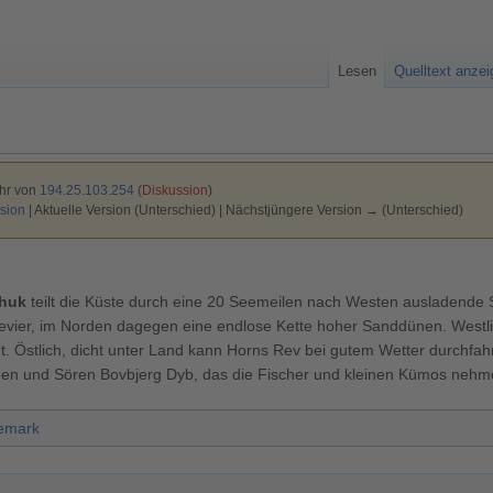
Lesen
Quelltext anze
Uhr von
194.25.103.254
(
Diskussion
)
sion
| Aktuelle Version (Unterschied) | Nächstjüngere Version → (Unterschied)
huk
teilt die Küste durch eine 20 Seemeilen nach Westen ausladende 
evier, im Norden dagegen eine endlose Kette hoher Sanddünen. Westli
t. Östlich, dicht unter Land kann Horns Rev bei gutem Wetter durchfa
en und Sören Bovbjerg Dyb, das die Fischer und kleinen Kümos nehm
emark