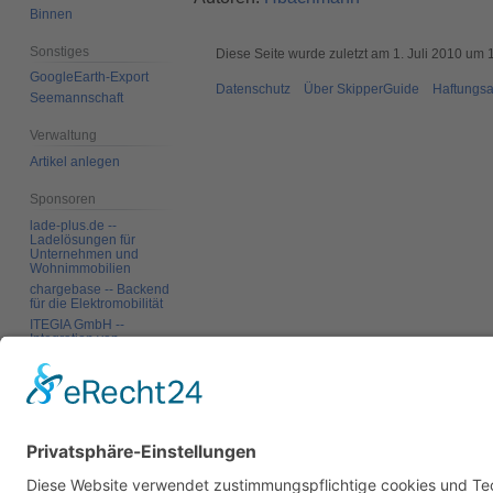
Binnen
Sonstiges
Diese Seite wurde zuletzt am 1. Juli 2010 um 
GoogleEarth-Export
Datenschutz
Über SkipperGuide
Haftungsa
Seemannschaft
Verwaltung
Artikel anlegen
Sponsoren
lade-plus.de --
Ladelösungen für
Unternehmen und
Wohnimmobilien
chargebase -- Backend
für die Elektromobilität
ITEGIA GmbH --
Integration von
Softwarelandschaften,
individuelle
Softwarelösungen
Werkzeuge
Links auf diese Seite
Änderungen an
verlinkten Seiten