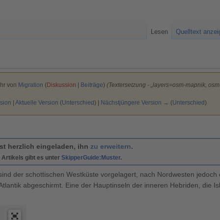
Lesen
Quelltext anze
Uhr von
Migration
(
Diskussion
|
Beiträge
)
(Textersetzung - „layers=osm-mapnik, o
sion
|
Aktuelle Version
(
Unterschied
) |
Nächstjüngere Version →
(
Unterschied
)
ist herzlich eingeladen, ihn
zu erweitern
.
 Artikels gibt es unter
SkipperGuide:Muster
.
 sind der schottischen Westküste vorgelagert, nach Nordwesten jedoch 
lantik abgeschirmt. Eine der Hauptinseln der inneren Hebriden, die Is