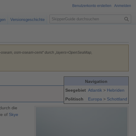
Benutzerkonto erstellen
Anmelden
S
igen
Versionsgeschichte
u
c
h
e
sm-oseam, osm-oseam-cemt“ durch „layers=OpenSeaMap,
Navigation
Seegebiet
Atlantik
>
Hebriden
Politisch
Europa
>
Schottland
durch die
le of
Skye