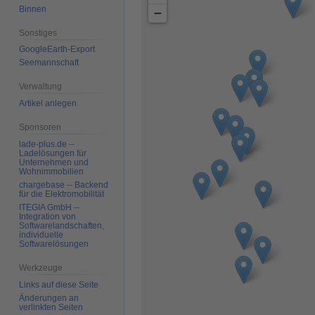
Binnen
−
Sonstiges
GoogleEarth-Export
Seemannschaft
Verwaltung
Artikel anlegen
Sponsoren
lade-plus.de --
Ladelösungen für
Unternehmen und
Wohnimmobilien
chargebase -- Backend
für die Elektromobilität
ITEGIA GmbH --
Integration von
Softwarelandschaften,
individuelle
Softwarelösungen
Werkzeuge
Links auf diese Seite
Änderungen an
verlinkten Seiten