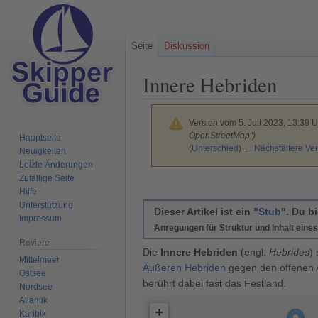
Seite
Diskussion
Innere Hebriden
Version vom 5. Juli 2023, 13:39 
OpenStreetMap“)
Hauptseite
(
Unterschied
)
← Nächstältere Ver
Neuigkeiten
Letzte Änderungen
Zufällige Seite
Zur
Zur
Hilfe
Navigation
Suche
Unterstützung
Dieser Artikel ist ein "
Stub
". Du b
springen
springen
Impressum
Anregungen für Struktur und Inhalt eines
Reviere
Die
Innere Hebriden
(engl.
Hebrides
)
Mittelmeer
Äußeren Hebriden
gegen den offenen At
Ostsee
berührt dabei fast das Festland.
Nordsee
Atlantik
+
Karibik