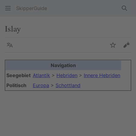
SkipperGuide
Such
Islay
Sprache
Beobacht
Quel
Navigation
+
Seegebiet
Atlantik
>
Hebriden
>
Innere Hebriden
−
Politisch
Europa
>
Schottland