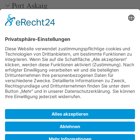
Port Askaig
Photos
Weblinks
Zuletzt bearbeitet vor 4 Monaten
von
Peter
Autoren:
Erik
,
Hbachmann
,
Migration
,
Mmartin
,
Peter
,
PiratIstImmerGut
,
Sailing Kaily
SkipperGuide