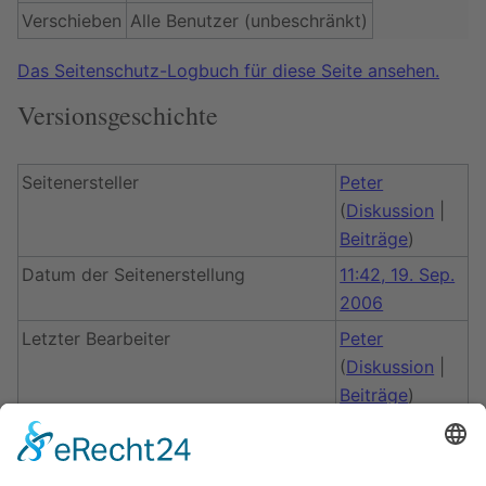
Verschieben
Alle Benutzer (unbeschränkt)
Das Seitenschutz-Logbuch für diese Seite ansehen.
Versionsgeschichte
Seitenersteller
Peter
(
Diskussion
|
Beiträge
)
Datum der Seitenerstellung
11:42, 19. Sep.
2006
Letzter Bearbeiter
Peter
(
Diskussion
|
Beiträge
)
Datum der letzten Bearbeitung
11:42, 19. Sep.
2006