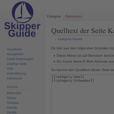
Kategorie
Diskussion
Quelltext der Seite 
←
Kategorie:Vänern
Zur
Zur
Du bist aus den folgenden Gründen nich
Hauptseite
Navigation
Suche
Neuigkeiten
Diese Aktion ist auf Benutzer besch
springen
springen
Letzte Änderungen
Du musst deine E-Mail-Adresse erst
Zufällige Seite
Hilfe
Du kannst den Quelltext dieser Seite b
Unterstützung
Impressum
Reviere
Mittelmeer
Ostsee
Nordsee
Atlantik
Karibik