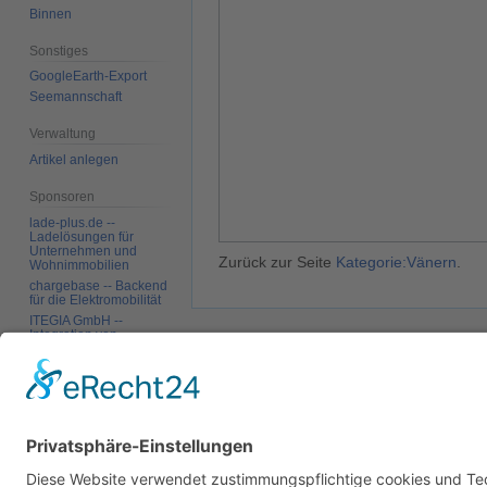
Binnen
Sonstiges
GoogleEarth-Export
Seemannschaft
Verwaltung
Artikel anlegen
Sponsoren
lade-plus.de --
Ladelösungen für
Unternehmen und
Zurück zur Seite
Kategorie:Vänern
.
Wohnimmobilien
chargebase -- Backend
für die Elektromobilität
ITEGIA GmbH --
Integration von
Softwarelandschaften,
Datenschutz
Über SkipperGuide
Haftungsa
individuelle
Softwarelösungen
Werkzeuge
Links auf diese Seite
Änderungen an
verlinkten Seiten