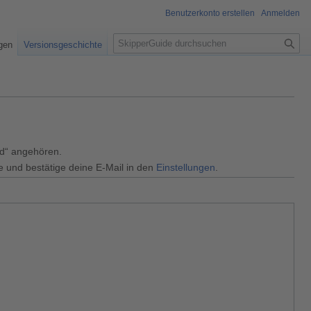
Benutzerkonto erstellen
Anmelden
S
igen
Versionsgeschichte
u
c
h
e
ed“ angehören.
e und bestätige deine E-Mail in den
Einstellungen
.