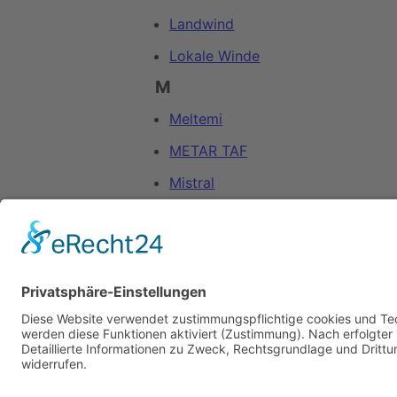
Landwind
Lokale Winde
M
Meltemi
METAR TAF
Mistral
N
NAVTEX
Zuletzt bearbeitet vor 19 Jahr
SkipperGuide