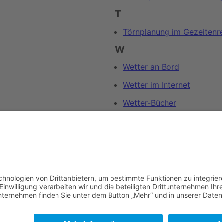
T
Törnplanung im Gezeitenre
W
Wetter an Bord
Wetter im Internet
Wetter-Bücher
Wetteralphabet
Wetterberichte von Olymp
en
von
Erik