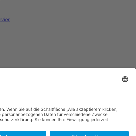
vier
ia Radio über UKW