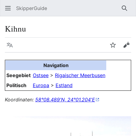
SkipperGuide
Such
Kihnu
Sprache
Beobacht
Quel
Navigation
Seegebiet
Ostsee
>
Rigaischer Meerbusen
Politisch
Europa
>
Estland
Koordinaten:
58°08.489'N, 24°01.204'E