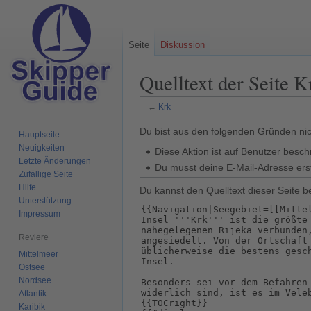
Seite
Diskussion
Quelltext der Seite K
←
Krk
Zur
Zur
Du bist aus den folgenden Gründen nich
Hauptseite
Navigation
Suche
Neuigkeiten
Diese Aktion ist auf Benutzer besch
springen
springen
Letzte Änderungen
Du musst deine E-Mail-Adresse erst
Zufällige Seite
Hilfe
Du kannst den Quelltext dieser Seite b
Unterstützung
Impressum
Reviere
Mittelmeer
Ostsee
Nordsee
Atlantik
Karibik