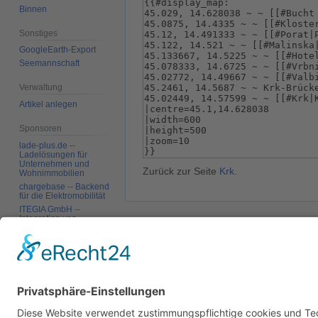
Binnen
Sonstiges
GoogleEarth-Export
Seemannschaft
Verwaltung
Artikel anlegen
Sponsoren
lade-plus.de --
Ladelösungen für
Unternehmen und
Zurück zur Seite
Krk
.
Wohnimmobilien
chargebase -- Backend
für die Elektromobilität
ITEGIA GmbH --
Integration von
Softwarelandschaften,
Datenschutz
Über SkipperGuide
Haftungsa
individuelle
Softwarelösungen
Werkzeuge
Links auf diese Seite
Änderungen an
verlinkten Seiten