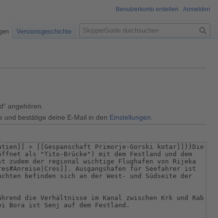
Benutzerkonto erstellen
Anmelden
S
igen
Versionsgeschichte
u
c
h
e
ed“ angehören.
e und bestätige deine E-Mail in den
Einstellungen
.