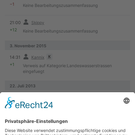
−1
Keine Bearbeitungszusammenfassung
Vorherige
21:00
Skippy
+12
Keine Bearbeitungszusammenfassung
3. November 2015
Vorherige
K
14:31
Kannix
+1
Verweis auf Kategorie:Landeswasserstrassen
eingefuegt
22. Juli 2013
Vorherige
10:55
Kannix
+1
Keine Bearbeitungszusammenfassung
Vorherige
10:54
Kannix
+36
Ruhr hinzu