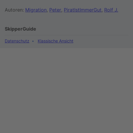
Autoren:
Migration
,
Peter
,
PiratIstImmerGut
,
Rolf J.
SkipperGuide
Datenschutz
Klassische Ansicht