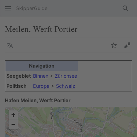
SkipperGuide
Such
Meilen, Werft Portier
Sprache
Beobacht
Quel
Navigation
Seegebiet
Binnen
>
Zürichsee
Politisch
Europa
>
Schweiz
Hafen Meilen, Werft Portier
+
−