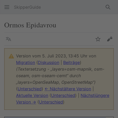
SkipperGuide
Such
Ormos Epidavrou
Sprache
Beobacht
Quel
Version vom 5. Juli 2023, 13:45 Uhr von
Migration
(
Diskussion
|
Beiträge
)
(Textersetzung - „layers=osm-mapnik, osm-
oseam, osm-oseam-cemt“ durch
„layers=OpenSeaMap, OpenStreetMap“)
(
Unterschied
)
← Nächstältere Version
|
Aktuelle Version
(
Unterschied
) |
Nächstjüngere
Version →
(
Unterschied
)