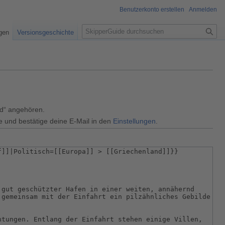
Benutzerkonto erstellen
Anmelden
S
igen
Versionsgeschichte
u
c
h
e
ed“ angehören.
e und bestätige deine E-Mail in den
Einstellungen
.