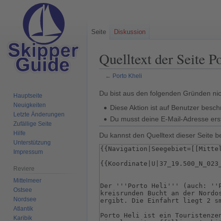
Seite
Diskussion
Quelltext der Seite P
←
Porto Kheli
Zur
Zur
Du bist aus den folgenden Gründen nich
Hauptseite
Navigation
Suche
Neuigkeiten
Diese Aktion ist auf Benutzer besch
springen
springen
Letzte Änderungen
Du musst deine E-Mail-Adresse erst
Zufällige Seite
Hilfe
Du kannst den Quelltext dieser Seite b
Unterstützung
Impressum
Reviere
Mittelmeer
Ostsee
Nordsee
Atlantik
Karibik