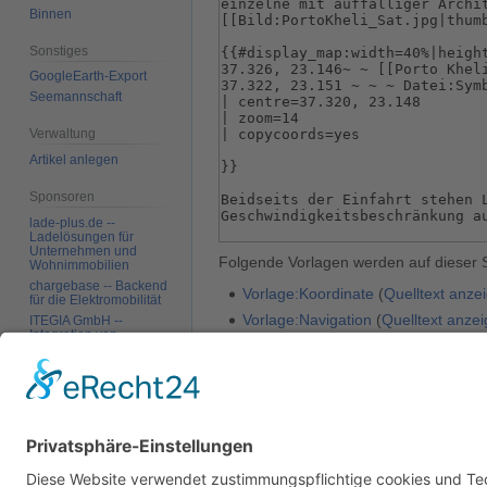
Binnen
Sonstiges
GoogleEarth-Export
Seemannschaft
Verwaltung
Artikel anlegen
Sponsoren
lade-plus.de --
Ladelösungen für
Unternehmen und
Folgende Vorlagen werden auf dieser 
Wohnimmobilien
chargebase -- Backend
Vorlage:Koordinate
(
Quelltext anze
für die Elektromobilität
Vorlage:Navigation
(
Quelltext anze
ITEGIA GmbH --
Integration von
Vorlage:Navigationsleiste
(
Quelltex
Softwarelandschaften,
individuelle
Vorlage:Navigationsleiste Pelopon
Softwarelösungen
Zurück zur Seite
Porto Kheli
.
Werkzeuge
Links auf diese Seite
Änderungen an
verlinkten Seiten