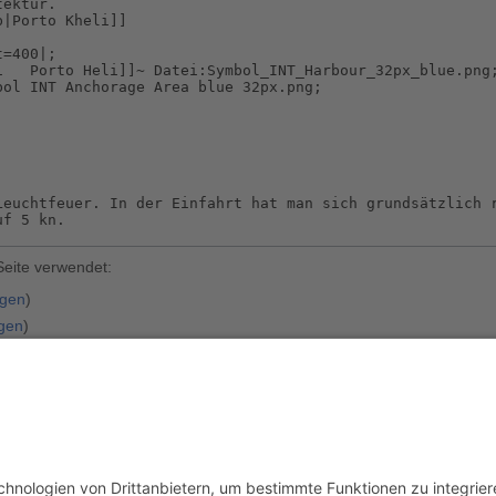
Seite verwendet:
igen
)
igen
)
t anzeigen
)
nes
(
Quelltext anzeigen
)