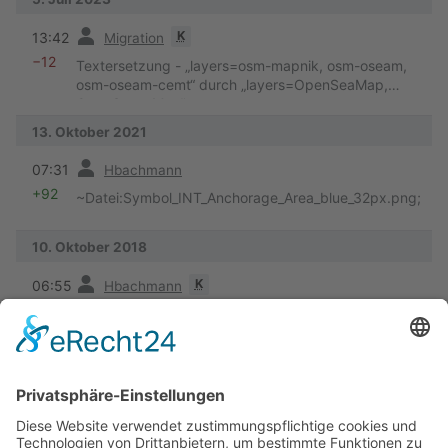
Vorherige
K
13:42
Migration
−12
Textersetzung - „layers=osm-mapnik, osm-oseam,
osm-oseam-cemt“ durch „layers=OpenSeaMap,
OpenStreetMap“
13. Oktober 2021
Vorherige
07:31
Hbachmann
+92
~Datei:Symbol_INT_Anchorage_Area_blue_32px.png;
10. Oktober 2018
Vorherige
K
06:55
Hbachmann
+32
auf OSM umgestellt
22. August 2016
Vorherige
17:06
Hbachmann
+120
Bilder