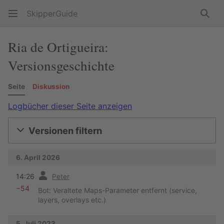
SkipperGuide
Such
Ria de Ortigueira:
Versionsgeschichte
Seite
Diskussion
Logbücher dieser Seite anzeigen
Versionen filtern
6. April 2026
Vorherige
14:26
Peter
−54
Bot: Veraltete Maps-Parameter entfernt (service,
layers, overlays etc.)
5. Juli 2023