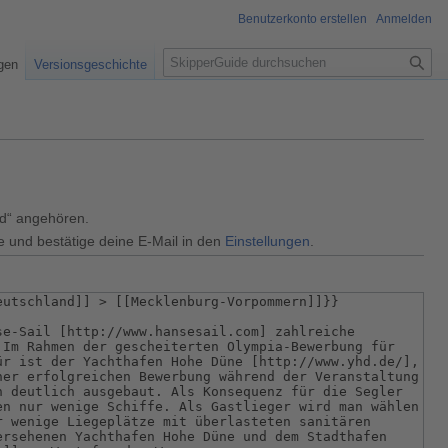
Benutzerkonto erstellen
Anmelden
S
igen
Versionsgeschichte
u
c
h
e
ed“ angehören.
e und bestätige deine E-Mail in den
Einstellungen
.