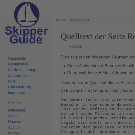
Seite
Diskussion
Quelltext der Seite R
←
Rostock
Zur
Zur
Du bist aus den folgenden Gründen nich
Hauptseite
Navigation
Suche
Neuigkeiten
Diese Aktion ist auf Benutzer besch
springen
springen
Letzte Änderungen
Du musst deine E-Mail-Adresse erst
Zufällige Seite
Hilfe
Du kannst den Quelltext dieser Seite b
Unterstützung
Impressum
Reviere
Mittelmeer
Ostsee
Nordsee
Atlantik
Karibik