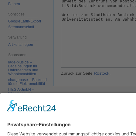
Binnen
Sonstiges
GoogleEarth-Export
Seemannschaft
Verwaltung
Artikel anlegen
Sponsoren
lade-plus.de --
Ladelösungen für
Unternehmen und
Zurück zur Seite
Rostock
.
Wohnimmobilien
chargebase -- Backend
für die Elektromobilität
ITEGIA GmbH --
Integration von
Softwarelandschaften,
Datenschutz
Über SkipperGuide
Haftungsa
individuelle
Softwarelösungen
Werkzeuge
Links auf diese Seite
Änderungen an
verlinkten Seiten