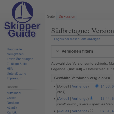
Seite
Diskussion
Südbretagne: Version
Logbücher dieser Seite anzeigen
Zur
Zur
Hauptseite
Versionen filtern
Navigation
Suche
Neuigkeiten
springen
springen
Letzte Änderungen
Auswahl des Versionsunterschieds: Mar
Zufällige Seite
Legende:
(Aktuell)
= Unterschied zur a
Hilfe
Unterstützung
Impressum
Aktuell
Vorherige
14:33, 6
6
Reviere
etc.)
.
Mittelmeer
A
Ostsee
Aktuell
Vorherige
13:44, 5
5
Nordsee
p
cemt“ durch „layers=OpenSeaMap
.
Atlantik
r
J
Aktuell
Vorherige
07:51, 4
4
Karibik