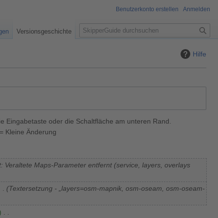
Benutzerkonto erstellen
Anmelden
S
igen
Versionsgeschichte
u
c
Hilfe
h
e
ie Eingabetaste oder die Schaltfläche am unteren Rand.
= Kleine Änderung
: Veraltete Maps-Parameter entfernt (service, layers, overlays
Textersetzung - „layers=osm-mapnik, osm-oseam, osm-oseam-