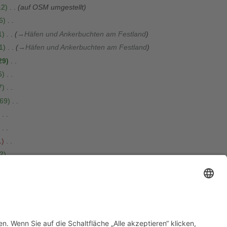
12
auf OSM umgestellt
6
1
→
Häfen und Ankerbuchten am Festland
1
→
Häfen und Ankerbuchten am Festland
29
6
7
69
1
2
0
3
Die Seite wurde neu angelegt: „{{Navigation|Seegebiet =
9~ ~ ~ ~ ~Ouess…“