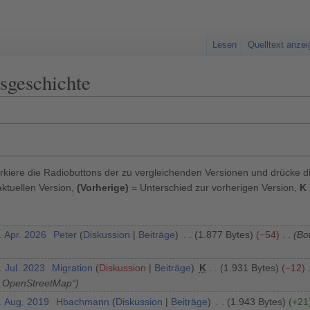
Lesen
Quelltext anze
sgeschichte
kiere die Radiobuttons der zu vergleichenden Versionen und drücke d
ktuellen Version,
(Vorherige)
= Unterschied zur vorherigen Version,
K
. Apr. 2026
Peter
Diskussion
Beiträge
1.877 Bytes
−54
Bot
. Jul. 2023
Migration
Diskussion
Beiträge
K
1.931 Bytes
−12
, OpenStreetMap“
. Aug. 2019
Hbachmann
Diskussion
Beiträge
1.943 Bytes
+21