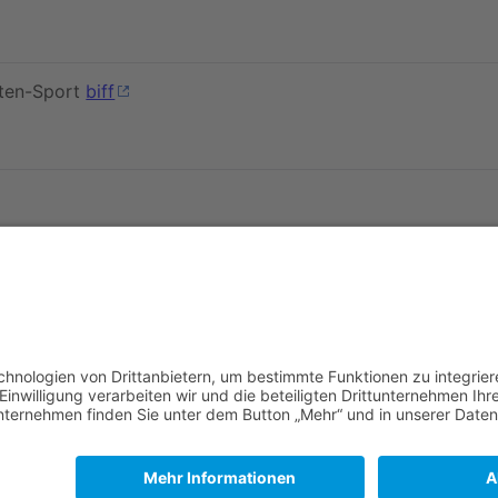
rten-Sport
biff
ten
von
Peter
er