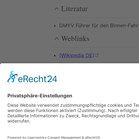
Literatur
DMYV Führer für den Binnen-Fah
Weblinks
(Wikipedia DE)
Zuletzt bearbeitet vor 4 Mona
Autoren:
Erik
,
Kannix
,
Migration
,
Pet
SkipperGuide