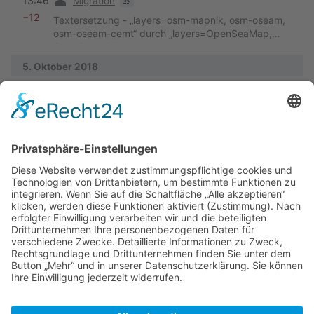
13:46
Migration
−12
Textersetzung - „layers=osm-mapnik, osm-oseam,
osm-oseam-cemt“ durch „layers=OpenSeaMap,
OpenStreetMap“
5. Oktober 2018
Vorherige
K
06:14
Hbachmann
+33
auf OSM umgestellt
21. September 2016
Vorherige
09:46
Hbachmann
+287
Keine Bearbeitungszusammenfassung
Vorherige
09:41
Hbachmann
+1.669
Die Seite wurde neu angelegt:
„{{Navigation|Seegebiet =
Atlantik
>
Biskaya
|Politisch
=
Europa
>
Frankreich
>
Bretagne
>
Südbretagne
>
Belle-Île-en-Mer
}} Date…“