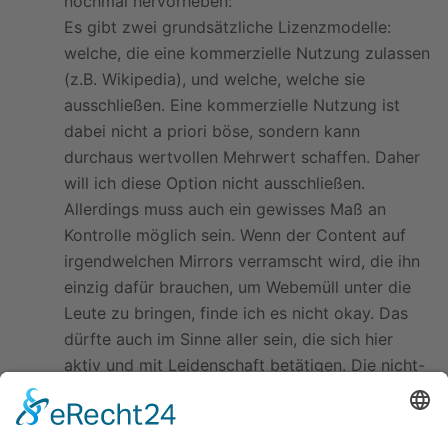
nochmal hervorheben:
Es gibt zwei grundsätzliche Lizenzmodelle:
welche, die eine kommerzielle Nutzung zulassen
(z.B. Wikipedia), und welche, welche sie
ausschließen. Eine kommerzielle Nutzung ist
dabei nicht a priori böse, sondern kann
durchaus wertvollen Mehrwert schaffen. Daher
will ich diese Option nicht ausschließen.
Allerdings muss auch ein gewisses Maß an
Kontrolle möglich sein. Wenn der Content auf
irgendwelchen Mirrors verramscht wird, die ihn
einzig dafür brauchen, um Webemüll unter die
Leute zu bringen, finde ich es nicht okay. Das
dürfte auch im Sinne aller sein, die sich hier
aktiv und mit Leidenschaft betätigen. Die nicht-
kommerzielle Verwendung ist selbstverständlich
frei.
Bandbreite ist dabei natürlich ein anderer, wenn