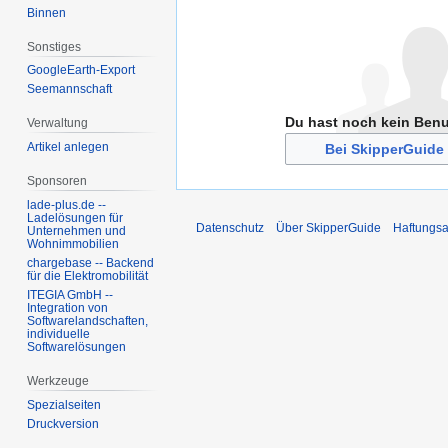
Binnen
Sonstiges
GoogleEarth-Export
Seemannschaft
Du hast noch kein Ben
Verwaltung
Artikel anlegen
Bei SkipperGuide 
Sponsoren
lade-plus.de --
Ladelösungen für
Datenschutz
Über SkipperGuide
Haftungsa
Unternehmen und
Wohnimmobilien
chargebase -- Backend
für die Elektromobilität
ITEGIA GmbH --
Integration von
Softwarelandschaften,
individuelle
Softwarelösungen
Werkzeuge
Spezialseiten
Druckversion