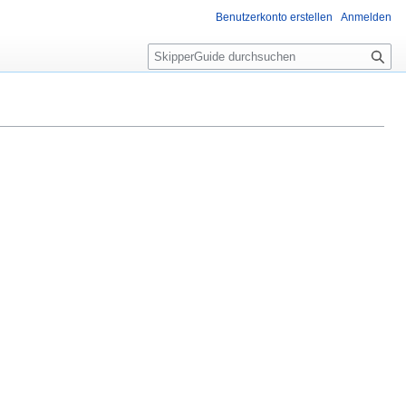
Benutzerkonto erstellen
Anmelden
S
u
c
h
e