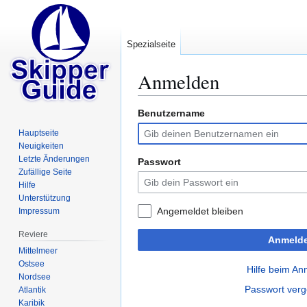
Spezialseite
Anmelden
Benutzername
Zur
Zur
Navigation
Suche
Hauptseite
springen
springen
Neuigkeiten
Letzte Änderungen
Passwort
Zufällige Seite
Hilfe
Unterstützung
Angemeldet bleiben
Impressum
Reviere
Anmeld
Mittelmeer
Ostsee
Hilfe beim A
Nordsee
Passwort ver
Atlantik
Karibik