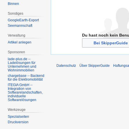
Binnen
Sonstiges
GoogleEarth-Export
Seemannschaft
Du hast noch kein Ben
Verwaltung
Artikel anlegen
Bei SkipperGuide 
Sponsoren
lade-plus.de --
Ladelösungen für
Datenschutz
Über SkipperGuide
Haftungsa
Unternehmen und
Wohnimmobilien
chargebase -- Backend
für die Elektromobilität
ITEGIA GmbH --
Integration von
Softwarelandschaften,
individuelle
Softwarelösungen
Werkzeuge
Spezialseiten
Druckversion