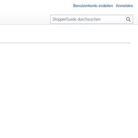
Benutzerkonto erstellen
Anmelden
S
u
c
h
e