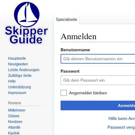
Spezialseite
Anmelden
Benutzername
Zur
Zur
Navigation
Suche
Hauptseite
springen
springen
Neuigkeiten
Letzte Änderungen
Passwort
Zufällige Seite
Hilfe
Unterstützung
Angemeldet bleiben
Impressum
Reviere
Anmeld
Mittelmeer
Ostsee
Hilfe beim A
Nordsee
Passwort ver
Atlantik
Karibik