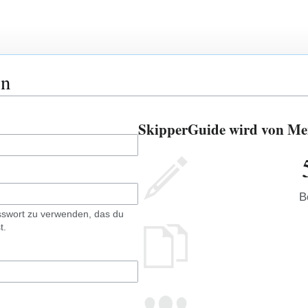
en
SkipperGuide wird von Men
B
sswort zu verwenden, das du
t.