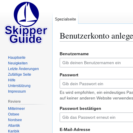
Spezialseite
Benutzerkonto anleg
Zur
Zur
Benutzername
Navigation
Suche
Hauptseite
springen
springen
Neuigkeiten
Letzte Änderungen
Zufällige Seite
Passwort
Hilfe
Unterstützung
Impressum
Es wird empfohlen, ein eindeutiges Pa
auf keiner anderen Website verwendes
Reviere
Passwort bestätigen
Mittelmeer
Ostsee
Nordsee
Atlantik
E-Mail-Adresse
Karibik