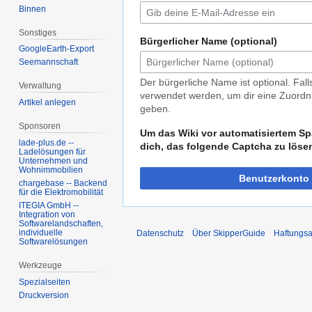
Binnen
Sonstiges
Bürgerlicher Name (optional)
GoogleEarth-Export
Seemannschaft
Der bürgerliche Name ist optional. Fal
Verwaltung
verwendet werden, um dir eine Zuordnu
Artikel anlegen
geben.
Sponsoren
Um das Wiki vor automatisiertem Sp
lade-plus.de --
dich, das folgende Captcha zu löse
Ladelösungen für
Unternehmen und
Wohnimmobilien
Benutzerkonto 
chargebase -- Backend
für die Elektromobilität
ITEGIA GmbH --
Integration von
Softwarelandschaften,
individuelle
Datenschutz
Über SkipperGuide
Haftungsa
Softwarelösungen
Werkzeuge
Spezialseiten
Druckversion