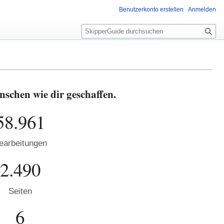
Benutzerkonto erstellen
Anmelden
S
u
c
h
e
schen wie dir geschaffen.
58.961
earbeitungen
2.490
Seiten
6