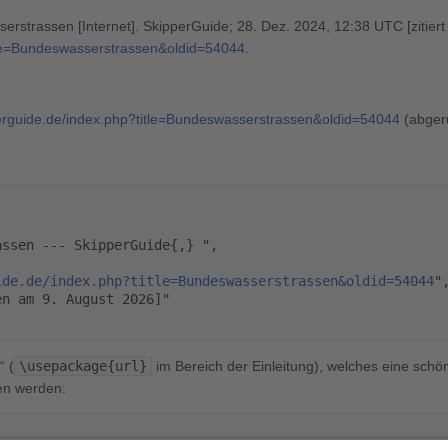
rstrassen [Internet]. SkipperGuide; 28. Dez. 2024, 12:38 UTC [zitiert
itle=Bundeswasserstrassen&oldid=54044
.
perguide.de/index.php?title=Bundeswasserstrassen&oldid=54044
(abger
ide.de/index.php?title=Bundeswasserstrassen&oldid=54044
",
“ (
\usepackage{url}
im Bereich der Einleitung), welches eine schön
en werden: