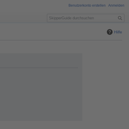
Benutzerkonto erstellen
Anmelden
S
u
c
Hilfe
h
e