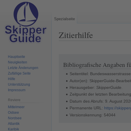
Spezialseite
Zitierhilfe
Hauptseite
Zur
Zur
Neuigkeiten
Bibliografische Angaben f
Navigation
Suche
Letzte Änderungen
springen
springen
Zufällige Seite
Seitentitel: Bundeswasserstrass
Hilfe
Autor(en): SkipperGuide-Bearbei
Unterstützung
Herausgeber:
SkipperGuide
.
Impressum
Zeitpunkt der letzten Bearbeitu
Reviere
Datum des Abrufs: 9. August 20
Mittelmeer
Permanente URL:
https://skipp
Ostsee
Versionskennung: 54044
Nordsee
Atlantik
Karibik