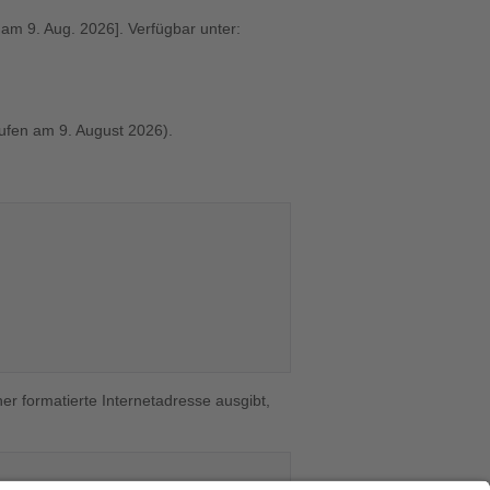
 am 9. Aug. 2026]. Verfügbar unter:
ufen am 9. August 2026).


er formatierte Internetadresse ausgibt,