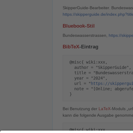
SkipperGuide-Bearbeiter. Bundeswasse
https://skipperguide.de/index.php?t
Bluebook-Stil
Bundeswasserstrassen,
https://skip
BibTeX
-Eintrag
 @misc{ wiki:xxx,

   author = "SkipperGuide",

   title = "Bundeswasserstrassen --- SkipperGuide{,} ",

   year = "2024",

   url = "
https://skippergu
   note = "[Online; abgerufen am 9. August 2026]"

Bei Benutzung der
LaTeX
-Moduls „url
kann die folgende Ausgabe genomm
 @misc{ wiki:xxx,
