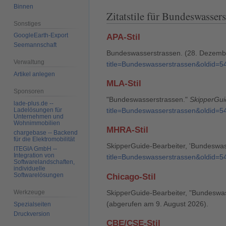
Binnen
Zitatstile für Bundeswassers
Sonstiges
GoogleEarth-Export
APA-Stil
Seemannschaft
Bundeswasserstrassen. (28. Dezemb
Verwaltung
title=Bundeswasserstrassen&oldid=5
Artikel anlegen
MLA-Stil
Sponsoren
"Bundeswasserstrassen."
SkipperGui
lade-plus.de --
Ladelösungen für
title=Bundeswasserstrassen&oldid=5
Unternehmen und
Wohnimmobilien
MHRA-Stil
chargebase -- Backend
für die Elektromobilität
SkipperGuide-Bearbeiter, 'Bundeswas
ITEGIA GmbH --
Integration von
title=Bundeswasserstrassen&oldid=5
Softwarelandschaften,
individuelle
Softwarelösungen
Chicago-Stil
SkipperGuide-Bearbeiter, "Bundeswa
Werkzeuge
(abgerufen am 9. August 2026).
Spezialseiten
Druckversion
CBE/CSE-Stil