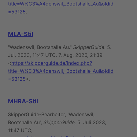
title=W%C3%A4denswil,_Bootshalle_Au&oldid
=53125
.
MLA-Stil
"Wädenswil, Bootshalle Au."
SkipperGuide
. 5.
Jul. 2023, 11:47 UTC. 7. Aug. 2026, 21:39
<
https://skipperguide.de/index.php?
title=W%C3%A4denswil,_Bootshalle_Au&oldid
=53125
>.
MHRA-Stil
SkipperGuide-Bearbeiter, 'Wädenswil,
Bootshalle Au',
SkipperGuide,
5. Juli 2023,
11:47 UTC,