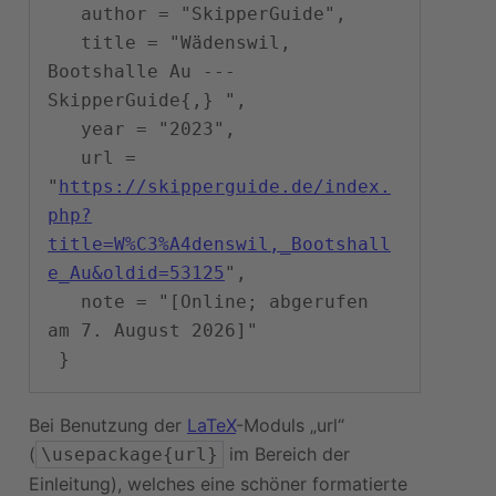
   author = "SkipperGuide",

   title = "Wädenswil, 
Bootshalle Au --- 
SkipperGuide{,} ",

   year = "2023",

   url = 
"
https://skipperguide.de/index.
php?
title=W%C3%A4denswil,_Bootshall
e_Au&oldid=53125
",

   note = "[Online; abgerufen 
am 7. August 2026]"

Bei Benutzung der
LaTeX
-Moduls „url“
(
im Bereich der
\usepackage{url}
Einleitung), welches eine schöner formatierte