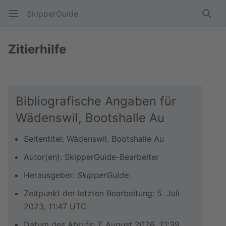
SkipperGuide
Such
Zitierhilfe
Bibliografische Angaben für
Wädenswil, Bootshalle Au
Seitentitel: Wädenswil, Bootshalle Au
Autor(en): SkipperGuide-Bearbeiter
Herausgeber:
SkipperGuide
.
Zeitpunkt der letzten Bearbeitung: 5. Juli
2023, 11:47 UTC
Datum des Abrufs: 7. August 2026, 21:39