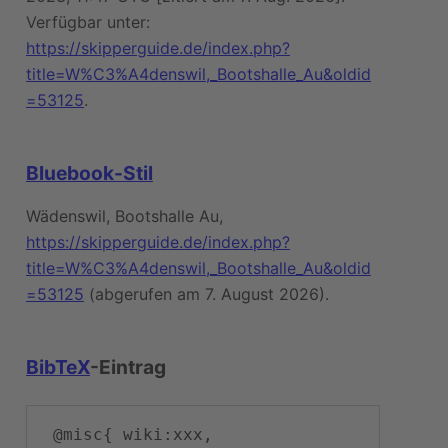
Verfügbar unter:
https://skipperguide.de/index.php?
title=W%C3%A4denswil,_Bootshalle_Au&oldid
=53125
.
Bluebook-Stil
Wädenswil, Bootshalle Au,
https://skipperguide.de/index.php?
title=W%C3%A4denswil,_Bootshalle_Au&oldid
=53125
(abgerufen am 7. August 2026).
BibTeX
-Eintrag
 @misc{ wiki:xxx,
