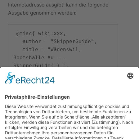
Internetadresse ausgibt, kann die folgende
Ausgabe genommen werden:
 @misc{ wiki:xxx,

   author = "SkipperGuide",

   title = "Wädenswil, 
Bootshalle Au --- 
SkipperGuide{,} ",

   year = "2023",

   url = 
"
\url{
https://skipperguide.de/i
ndex.php?
title=W%C3%A4denswil,_Bootshall
e_Au&oldid=53125
}
",

   note = "[Online; abgerufen 
am 7. August 2026]"
