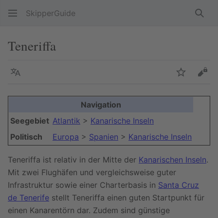
SkipperGuide
Such
Teneriffa
Sprache
Beobacht
Quel
Navigation
Seegebiet
Atlantik
>
Kanarische Inseln
Politisch
Europa
>
Spanien
>
Kanarische Inseln
Teneriffa ist relativ in der Mitte der
Kanarischen Inseln
.
Mit zwei Flughäfen und vergleichsweise guter
Infrastruktur sowie einer Charterbasis in
Santa Cruz
de Tenerife
stellt Teneriffa einen guten Startpunkt für
einen Kanarentörn dar. Zudem sind günstige