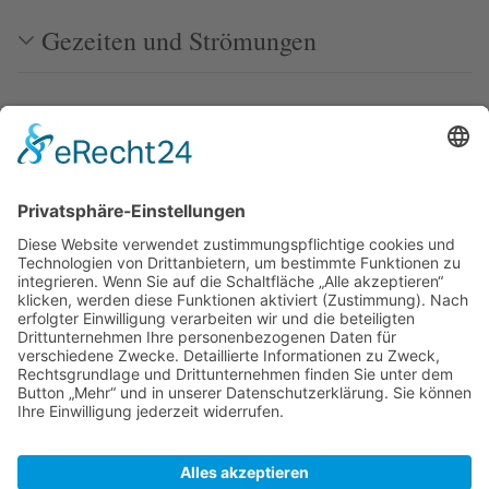
Gezeiten und Strömungen
Tipps und Wissenswertes
Törnberichte
Literatur
Zuletzt bearbeitet vor 14 Jahren
von
Peter
Autoren:
He1ix
,
Knet
,
Peter
,
Roske
,
Sirko