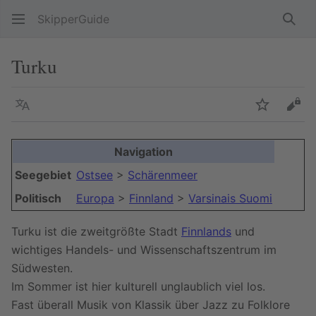
SkipperGuide
Such
Turku
Sprache
Beobacht
Quel
Navigation
Seegebiet
Ostsee
>
Schärenmeer
Politisch
Europa
>
Finnland
>
Varsinais Suomi
Turku ist die zweitgrößte Stadt
Finnlands
und
wichtiges Handels- und Wissenschaftszentrum im
Südwesten.
Im Sommer ist hier kulturell unglaublich viel los.
Fast überall Musik von Klassik über Jazz zu Folklore