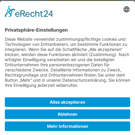
Gute Liegeplätze gibt es zwei in völlig
unterschiedlicher Art:
Stadthafen
Zuletzt bearbeitet vor einem Jahr
von
Christian S
Autoren:
CarpeVitam
,
Christian S
,
M Dietrich
,
NORDWEST III
,
Nansen
,
Peter
SkipperGuide