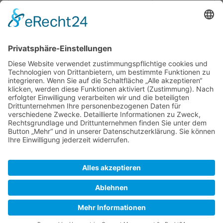
kürzlich erfolgten Bearbeitungen
Seiteneigenschaften
Eingebundene
Vorlage:Koordinate
(
Quelltext
Vorlagen (3)
anzeigen
)
Vorlage:Navigation
(
Quelltext
anzeigen
)
Vorlage:Stub
(
Quelltext
anzeigen
)
SkipperGuide
Datenschutz
Klassische Ansicht