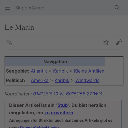
SkipperGuide
Such
Le Marin
Sprache
Beobacht
Quel
Navigation
Seegebiet
Atlantik
>
Karibik
>
Kleine Antillen
Politisch
Amerika
>
Karibik
>
Windwards
Koordinaten:
014°28'8.19"N, 60°51'58.27"W
Dieser Artikel ist ein "
Stub
". Du bist herzlich
eingeladen, ihn
zu erweitern
.
Anregungen für Struktur und Inhalt eines Artikels gibt es
unter
SkipperGuide:Muster
.