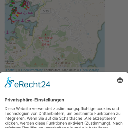
Leaflet
| ©
OpenStreetMap
contributors, Map data: ©
OpenSeaMap
contributors
Port of Entry
Einkauf
Internet, Kommunikation