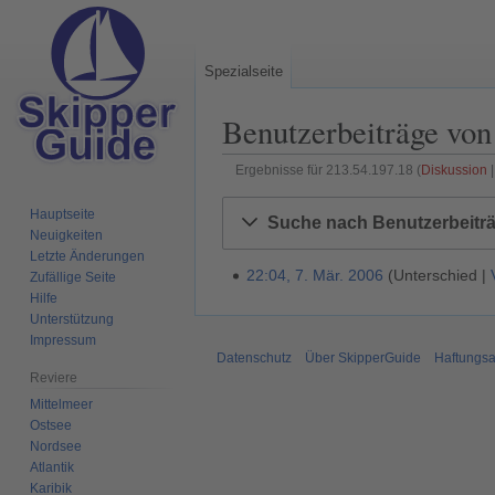
Spezialseite
Benutzerbeiträge von
Ergebnisse für 213.54.197.18
Diskussion
Zur
Zur
Hauptseite
Suche nach Benutzerbeitr
Navigation
Suche
Neuigkeiten
springen
springen
Letzte Änderungen
22:04, 7. Mär. 2006
Unterschied
Zufällige Seite
7
Hilfe
.
Unterstützung
M
Impressum
ä
Datenschutz
Über SkipperGuide
Haftungsa
r
Reviere
z
Mittelmeer
2
Ostsee
Nordsee
0
Atlantik
0
Karibik