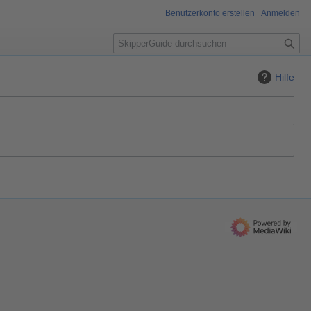
Benutzerkonto erstellen
Anmelden
S
u
c
Hilfe
h
e