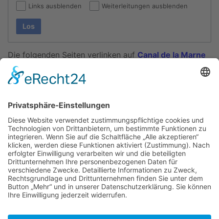
Links ausblenden
Weiterleitungen ausblenden
Los
Die folgenden Seiten verlinken auf
Canal de la Marne
au Rhin
:
Angezeigt werden 4 Einträge.
Zeige (
vorherige 50
|
nächste 50
) (
20
|
50
|
100
|
250
|
500
)
Binnen
(
← Links
)
Canal entre Champagne et Bourgogne
(
← Links
)
Maas in Frankreich
(
← Links
)
Canal de la Sarre (Saarkanal)
(
← Links
)
Zeige (
vorherige 50
|
nächste 50
) (
20
|
50
|
100
|
250
|
500
)