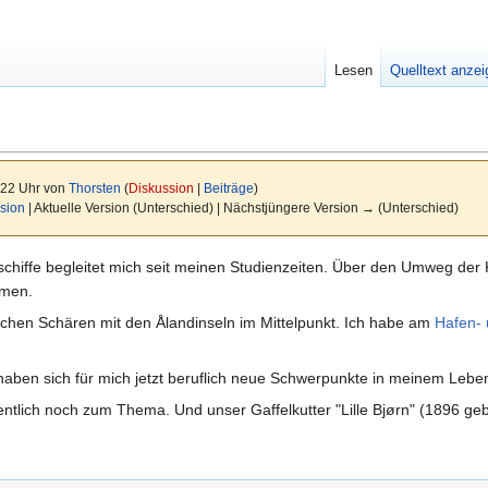
Lesen
Quelltext anze
:22 Uhr von
Thorsten
(
Diskussion
|
Beiträge
)
sion
| Aktuelle Version (Unterschied) | Nächstjüngere Version → (Unterschied)
elschiffe begleitet mich seit meinen Studienzeiten. Über den Umweg der
mmen.
chen Schären mit den Ålandinseln im Mittelpunkt. Ich habe am
Hafen- 
aben sich für mich jetzt beruflich neue Schwerpunkte in meinem Leben
ntlich noch zum Thema. Und unser Gaffelkutter "Lille Bjørn" (1896 geb