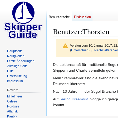
Benutzerseite
Diskussion
Benutzer
:
Thorsten
Version vom 10. Januar 2017, 22
(
Unterschied
)
← Nächstältere Ver
Hauptseite
Neuigkeiten
Letzte Änderungen
Zur
Zur
Die Leidenschaft für traditionelle Seg
Zufällige Seite
Navigation
Suche
Skippern und Chartervermitteln geko
Hilfe
springen
springen
Unterstützung
Mein Stammrevier sind die skandinavis
Impressum
Deutsche übersetzt.
Reviere
Nach 13 Jahren in der Segel-Branche h
Mittelmeer
Auf
Sailing Dreams
blogge ich gelege
Ostsee
kommt.
Nordsee
Atlantik
Karibik