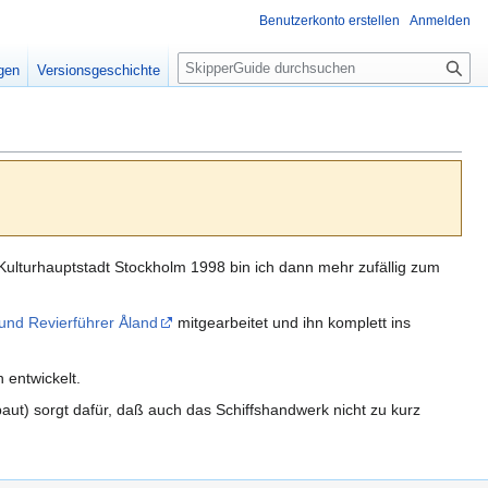
Benutzerkonto erstellen
Anmelden
S
igen
Versionsgeschichte
u
c
h
e
 Kulturhauptstadt Stockholm 1998 bin ich dann mehr zufällig zum
und Revierführer Åland
mitgearbeitet und ihn komplett ins
 entwickelt.
aut) sorgt dafür, daß auch das Schiffshandwerk nicht zu kurz