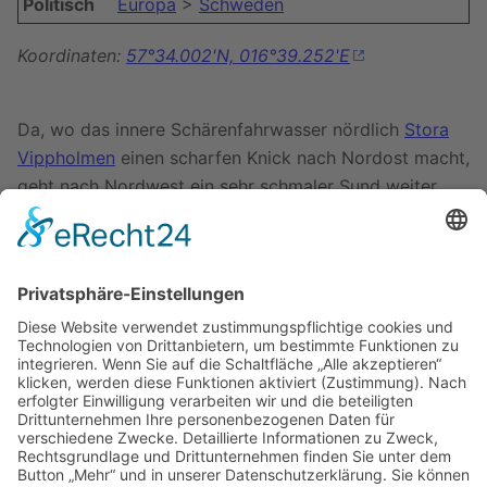
Politisch
Europa
>
Schweden
Koordinaten:
57°34.002'N, 016°39.252'E
Da, wo das innere Schärenfahrwasser nördlich
Stora
Vippholmen
einen scharfen Knick nach Nordost macht,
geht nach Nordwest ein sehr schmaler Sund weiter,
der Djupesund. An dessen Nordende liegt dann links
die sehr schöne Ankerbucht Bredvik auf der Insel
Skavdö. Hohe Wälder bieten ausgezeichneten Schutz
außer gegen Nordost.
Törnberichte
Zuletzt bearbeitet vor 6 Jahren
von
Rumpf