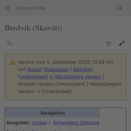
SkipperGuide
Such
Bredvik (Skavdö)
Sprache
Beobacht
Quel
Version vom 5. September 2020, 13:56 Uhr
von
Rumpf
(
Diskussion
|
Beiträge
)
(
Unterschied
)
← Nächstältere Version
|
Aktuelle Version (Unterschied) | Nächstjüngere
Version → (Unterschied)
Navigation
Seegebiet
Ostsee
>
Schwedens Ostküste