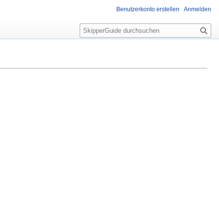
Benutzerkonto erstellen
Anmelden
S
u
c
h
e