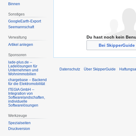
Binnen
Sonstiges
GoogleEarth-Export
Seemannschaft
Du hast noch kein Ben
Verwaltung
Artikel anlegen
Bei SkipperGuide 
Sponsoren
lade-plus.de --
Ladelösungen für
Datenschutz
Über SkipperGuide
Haftungsa
Unternehmen und
Wohnimmobilien
chargebase -- Backend
für die Elektromobilität
ITEGIA GmbH --
Integration von
Softwarelandschaften,
individuelle
Softwarelösungen
Werkzeuge
Spezialseiten
Druckversion