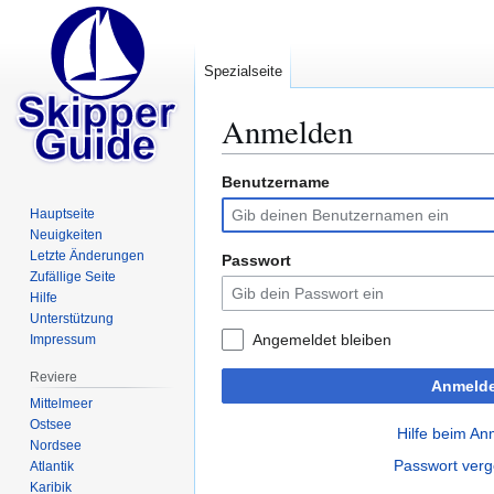
Spezialseite
Anmelden
Benutzername
Zur
Zur
Navigation
Suche
Hauptseite
springen
springen
Neuigkeiten
Letzte Änderungen
Passwort
Zufällige Seite
Hilfe
Unterstützung
Angemeldet bleiben
Impressum
Reviere
Anmeld
Mittelmeer
Ostsee
Hilfe beim A
Nordsee
Passwort ver
Atlantik
Karibik