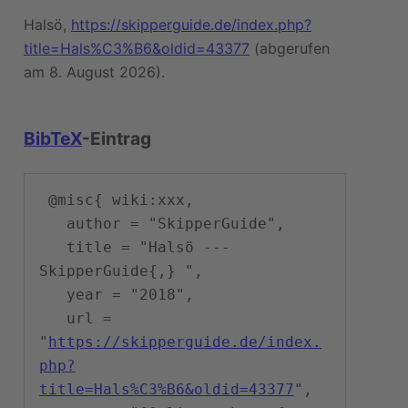
Halsö,
https://skipperguide.de/index.php?
title=Hals%C3%B6&oldid=43377
(abgerufen
am 8. August 2026).
BibTeX
-Eintrag
 @misc{ wiki:xxx,

   author = "SkipperGuide",

   title = "Halsö --- 
SkipperGuide{,} ",

   year = "2018",

   url = 
"
https://skipperguide.de/index.
php?
title=Hals%C3%B6&oldid=43377
",
