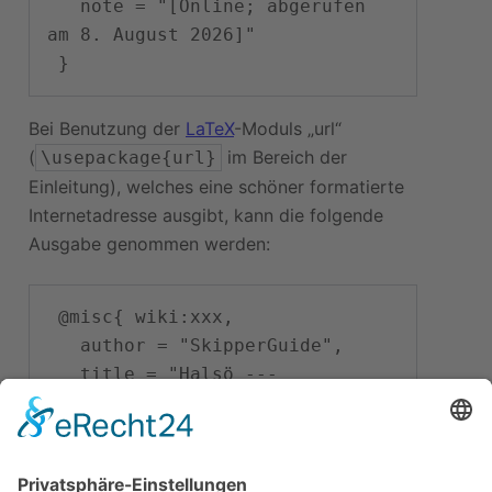
   note = "[Online; abgerufen 
am 8. August 2026]"

Bei Benutzung der
LaTeX
-Moduls „url“
(
im Bereich der
\usepackage{url}
Einleitung), welches eine schöner formatierte
Internetadresse ausgibt, kann die folgende
Ausgabe genommen werden:
 @misc{ wiki:xxx,

   author = "SkipperGuide",

   title = "Halsö --- 
SkipperGuide{,} ",

   year = "2018",

   url = 
"
\url{
https://skipperguide.de/i