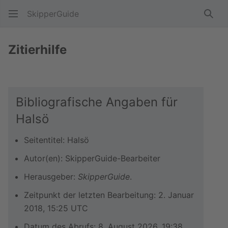
SkipperGuide
Such
Zitierhilfe
Bibliografische Angaben für
Halsö
Seitentitel: Halsö
Autor(en): SkipperGuide-Bearbeiter
Herausgeber:
SkipperGuide
.
Zeitpunkt der letzten Bearbeitung: 2. Januar
2018, 15:25 UTC
Datum des Abrufs: 8. August 2026, 19:38