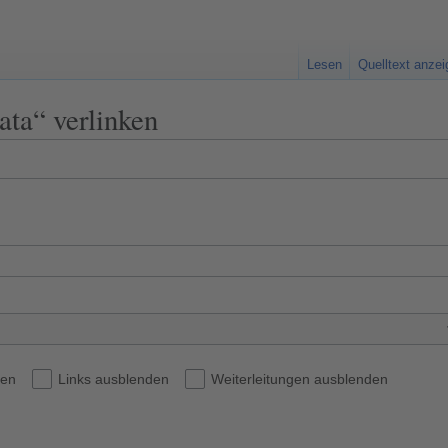
Lesen
Quelltext anze
lata“ verlinken
den
Links ausblenden
Weiterleitungen ausblenden