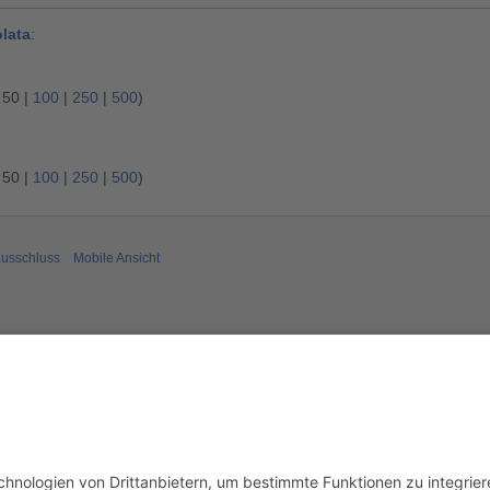
olata
:
|
50
|
100
|
250
|
500
)
|
50
|
100
|
250
|
500
)
usschluss
Mobile Ansicht