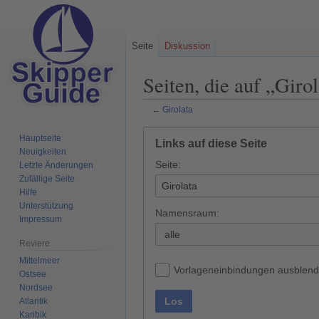
Seite
Diskussion
Seiten, die auf „Giro
←
Girolata
Zur
Zur
Hauptseite
Links auf diese Seite
Navigation
Suche
Neuigkeiten
Seite:
springen
springen
Letzte Änderungen
Zufällige Seite
Hilfe
Unterstützung
Namensraum:
Impressum
alle
Reviere
Mittelmeer
Vorlageneinbindungen ausblen
Ostsee
Nordsee
Los
Atlantik
Karibik