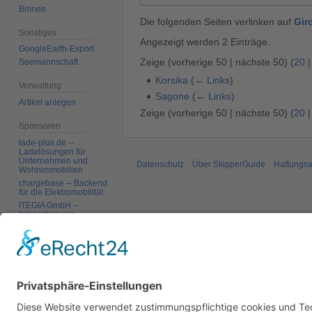
Binnen
Die folgenden Seiten verlinken auf
Gir
Sonstiges
Angezeigt werden 2 Einträge.
GoogleEarth-Export
Zeige (
vorherige 50
|
nächste 50
) (
20
Seemannschaft
Korsika
(
← Links
)
Verwaltung
Sagone
(
← Links
)
Artikel anlegen
Zeige (
vorherige 50
|
nächste 50
) (
20
Sponsoren
lade-plus.de --
Ladelösungen für
Unternehmen und
Datenschutz
Über SkipperGuide
Haftungsa
Wohnimmobilien
chargebase -- Backend
für die Elektromobilität
ITEGIA GmbH --
Integration von
Softwarelandschaften,
individuelle
Softwarelösungen
Werkzeuge
Spezialseiten
Druckversion