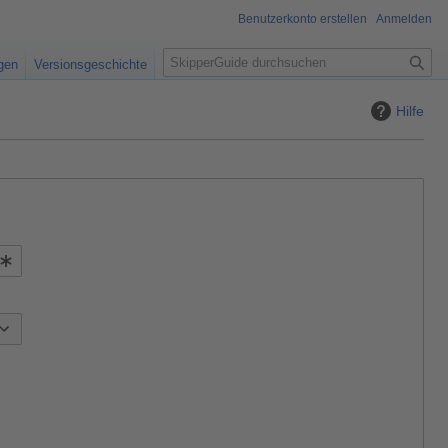
Benutzerkonto erstellen
Anmelden
S
igen
Versionsgeschichte
u
c
Hilfe
h
e