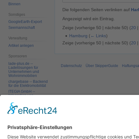
Binnen
Die folgenden Seiten verlinken auf
Har
Sonstiges
Angezeigt wird ein Eintrag.
GoogleEarth-Export
Zeige (
vorherige 50
|
nächste 50
) (
20
Seemannschaft
Hamburg
(
← Links
)
Verwaltung
Zeige (
vorherige 50
|
nächste 50
) (
20
Artikel anlegen
Sponsoren
lade-plus.de --
Datenschutz
Über SkipperGuide
Haftungsa
Ladelösungen für
Unternehmen und
Wohnimmobilien
chargebase -- Backend
für die Elektromobilität
ITEGIA GmbH --
Integration von
Softwarelandschaften,
individuelle
Softwarelösungen
Werkzeuge
Spezialseiten
Druckversion