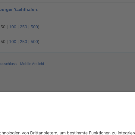
burger Yachthafen
:
|
50
|
100
|
250
|
500
)
|
50
|
100
|
250
|
500
)
usschluss
Mobile Ansicht