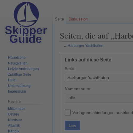
Seite
Diskussion
Seiten, die auf „Harb
←
Harburger Yachthafen
Zur
Zur
Hauptseite
Links auf diese Seite
Navigation
Suche
Neuigkeiten
Seite:
springen
springen
Letzte Änderungen
Zufällige Seite
Hilfe
Unterstützung
Namensraum:
Impressum
alle
Reviere
Mittelmeer
Vorlageneinbindungen ausblen
Ostsee
Nordsee
Los
Atlantik
Karibik