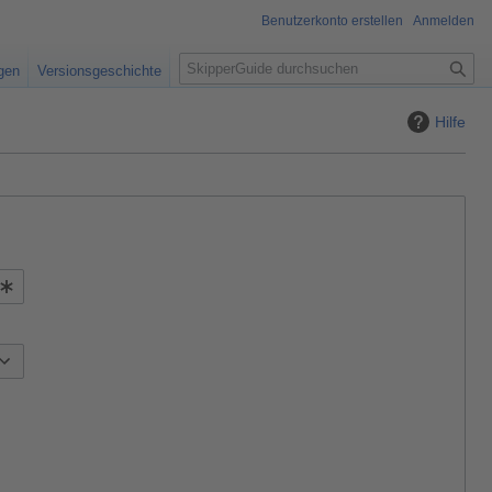
Benutzerkonto erstellen
Anmelden
S
igen
Versionsgeschichte
u
c
Hilfe
h
e