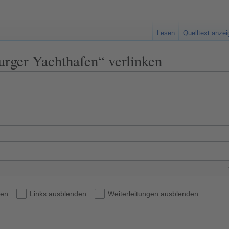
Lesen
Quelltext anze
urger Yachthafen“ verlinken
den
Links ausblenden
Weiterleitungen ausblenden