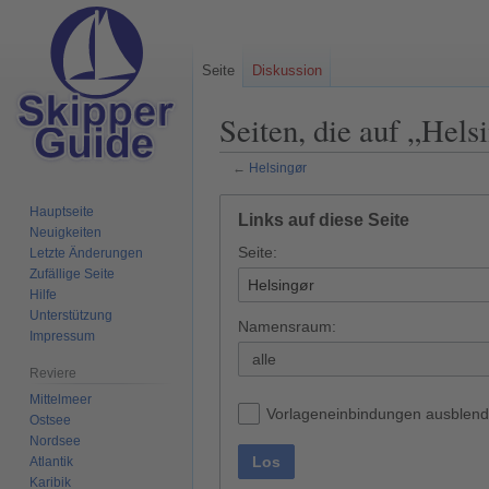
Seite
Diskussion
Seiten, die auf „Hels
←
Helsingør
Zur
Zur
Hauptseite
Links auf diese Seite
Navigation
Suche
Neuigkeiten
Seite:
springen
springen
Letzte Änderungen
Zufällige Seite
Hilfe
Unterstützung
Namensraum:
Impressum
alle
Reviere
Mittelmeer
Vorlageneinbindungen ausblen
Ostsee
Nordsee
Los
Atlantik
Karibik