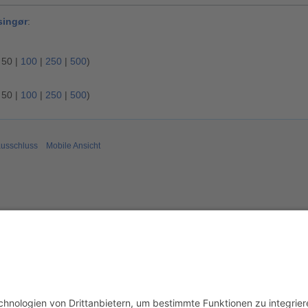
singør
:
|
50
|
100
|
250
|
500
)
|
50
|
100
|
250
|
500
)
usschluss
Mobile Ansicht