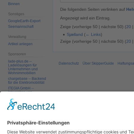
Binnen
Die folgenden Seiten verlinken auf
Hel
Sonstiges
Angezeigt wird ein Eintrag.
GoogleEarth-Export
Zeige (
vorherige 50
|
nächste 50
) (
20
Seemannschaft
Sjælland
(
← Links
)
Verwaltung
Zeige (
vorherige 50
|
nächste 50
) (
20
Artikel anlegen
Sponsoren
lade-plus.de --
Datenschutz
Über SkipperGuide
Haftungsa
Ladelösungen für
Unternehmen und
Wohnimmobilien
chargebase -- Backend
für die Elektromobilität
ITEGIA GmbH --
Integration von
Softwarelandschaften,
individuelle
Softwarelösungen
Werkzeuge
Spezialseiten
Druckversion