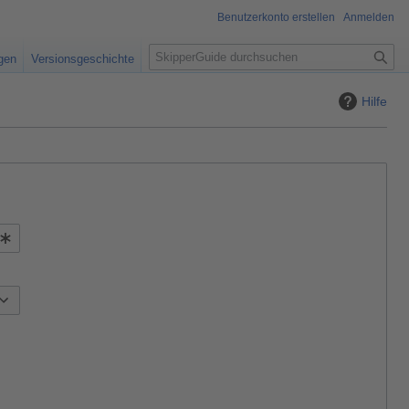
Benutzerkonto erstellen
Anmelden
S
igen
Versionsgeschichte
u
c
Hilfe
h
e