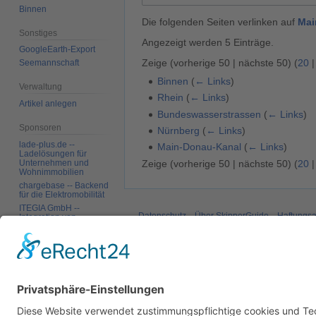
Binnen
Die folgenden Seiten verlinken auf
Mai
Sonstiges
Angezeigt werden 5 Einträge.
GoogleEarth-Export
Zeige (
vorherige 50
|
nächste 50
) (
20
Seemannschaft
Binnen
(
← Links
)
Verwaltung
Rhein
(
← Links
)
Artikel anlegen
Bundeswasserstrassen
(
← Links
)
Sponsoren
Nürnberg
(
← Links
)
lade-plus.de --
Main-Donau-Kanal
(
← Links
)
Ladelösungen für
Zeige (
vorherige 50
|
nächste 50
) (
20
Unternehmen und
Wohnimmobilien
chargebase -- Backend
für die Elektromobilität
ITEGIA GmbH --
Datenschutz
Über SkipperGuide
Haftungsa
Integration von
Softwarelandschaften,
individuelle
Softwarelösungen
Werkzeuge
Spezialseiten
Druckversion