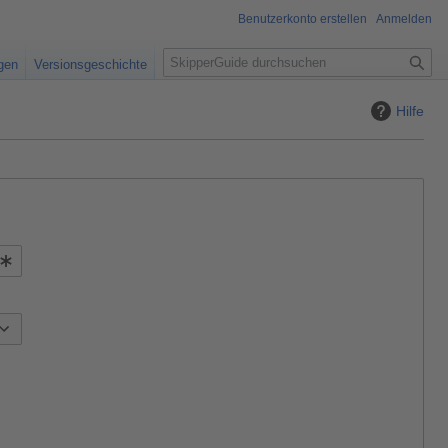
Benutzerkonto erstellen
Anmelden
S
igen
Versionsgeschichte
u
c
Hilfe
h
e