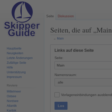
Seite
Diskussion
Seiten, die auf „Main
←
Main
Zur
Zur
Hauptseite
Links auf diese Seite
Navigation
Suche
Neuigkeiten
Seite:
springen
springen
Letzte Änderungen
Zufällige Seite
Hilfe
Unterstützung
Namensraum:
Impressum
alle
Reviere
Mittelmeer
Vorlageneinbindungen ausblen
Ostsee
Nordsee
Los
Atlantik
Karibik