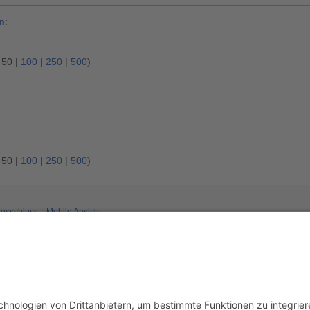
n
:
|
50
|
100
|
250
|
500
)
|
50
|
100
|
250
|
500
)
usschluss
Mobile Ansicht