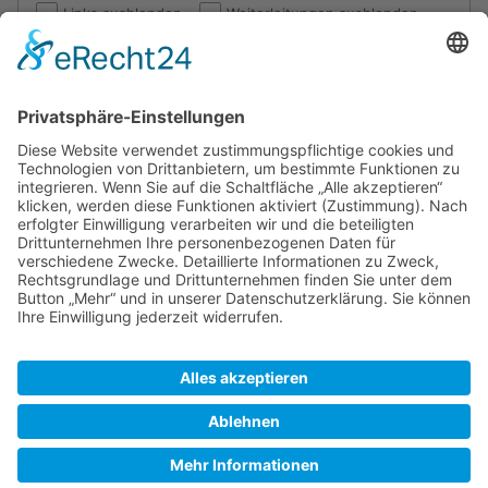
Links ausblenden
Weiterleitungen ausblenden
Los
Die folgenden Seiten verlinken auf
Slandö Kalv
:
Angezeigt wird ein Eintrag.
Zeige (
vorherige 50
|
nächste 50
) (
20
|
50
|
100
|
250
|
500
)
Benutzer:Rumpf/Törnbericht 2019 Ostschweden via
Dänemark
(
← Links
)
Zeige (
vorherige 50
|
nächste 50
) (
20
|
50
|
100
|
250
|
500
)
SkipperGuide