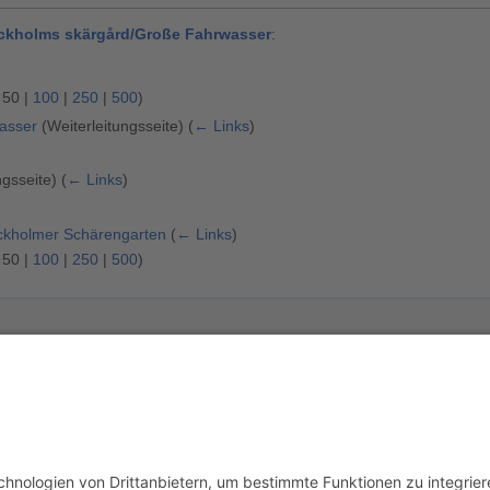
ckholms skärgård/Große Fahrwasser
:
|
50
|
100
|
250
|
500
)
asser
(Weiterleitungsseite)
(
← Links
)
ngsseite)
(
← Links
)
ckholmer Schärengarten
(
← Links
)
|
50
|
100
|
250
|
500
)
usschluss
Mobile Ansicht