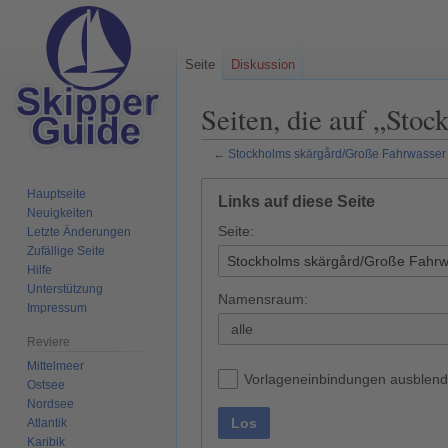
Seite
Diskussion
Seiten, die auf „Sto
←
Stockholms skärgård/Große Fahrwasser
Zur
Zur
Hauptseite
Links auf diese Seite
Navigation
Suche
Neuigkeiten
Seite:
springen
springen
Letzte Änderungen
Zufällige Seite
Hilfe
Unterstützung
Namensraum:
Impressum
alle
Reviere
Mittelmeer
Vorlageneinbindungen ausblen
Ostsee
Nordsee
Los
Atlantik
Karibik