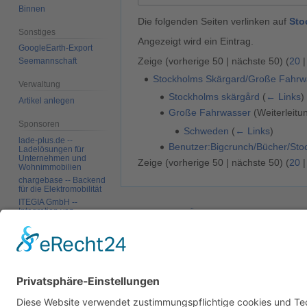
Binnen
Die folgenden Seiten verlinken auf
Sto
Sonstiges
Angezeigt wird ein Eintrag.
GoogleEarth-Export
Zeige (
vorherige 50
|
nächste 50
) (
20
Seemannschaft
Stockholms Skärgard/Große Fahrw
Verwaltung
Stockholms skärgård
(
← Links
)
Artikel anlegen
Große Fahrwasser
(Weiterleitu
Sponsoren
Schweden
(
← Links
)
lade-plus.de --
Benutzer:Bigcrunch/Bücher/Sto
Ladelösungen für
Unternehmen und
Zeige (
vorherige 50
|
nächste 50
) (
20
Wohnimmobilien
chargebase -- Backend
für die Elektromobilität
ITEGIA GmbH --
Integration von
Datenschutz
Über SkipperGuide
Haftungsa
Softwarelandschaften,
individuelle
Softwarelösungen
Werkzeuge
Spezialseiten
Druckversion