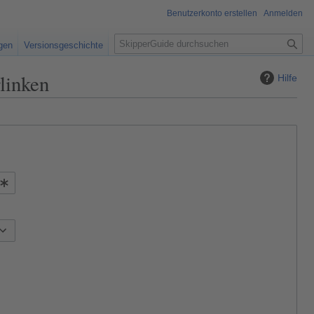
Benutzerkonto erstellen
Anmelden
S
igen
Versionsgeschichte
u
c
linken
Hilfe
h
e