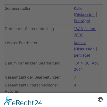
Seitenersteller
Kalle
(
Diskussion
|
Beiträge
)
Datum der Seitenerstellung
18:13, 1. Jan.
2009
Letzter Bearbeiter
Kannix
(
Diskussion
|
Beiträge
)
Datum der letzten Bearbeitung
16:14, 30. Apr.
2014
Gesamtzahl der Bearbeitungen
7
Gesamtzahl unterschiedlicher
4
Autoren
Anzahl der kürzlich erfolgten
0
Bearbeitungen (in den letzten 90