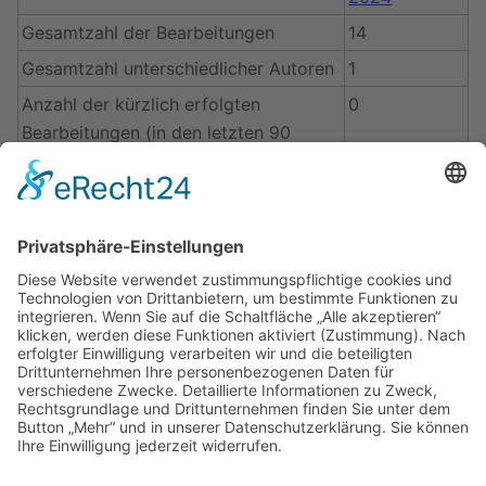
Gesamtzahl der Bearbeitungen
14
Gesamtzahl unterschiedlicher Autoren
1
Anzahl der kürzlich erfolgten
0
Bearbeitungen (in den letzten 90
Tagen)
Anzahl unterschiedlicher Autoren der
0
kürzlich erfolgten Bearbeitungen
Seiteneigenschaften
Eingebundene
Vorlage:NavigationManöver
Vorlagen (2)
(
Quelltext anzeigen
)
Vorlage:NavigationSeemannschaft
(
Quelltext anzeigen
)