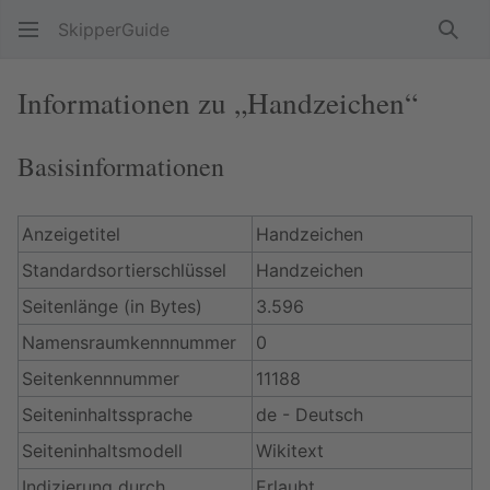
SkipperGuide
Such
Informationen zu „Handzeichen“
Basisinformationen
Anzeigetitel
Handzeichen
Standardsortierschlüssel
Handzeichen
Seitenlänge (in Bytes)
3.596
Namensraumkennnummer
0
Seitenkennnummer
11188
Seiteninhaltssprache
de - Deutsch
Seiteninhaltsmodell
Wikitext
Indizierung durch
Erlaubt