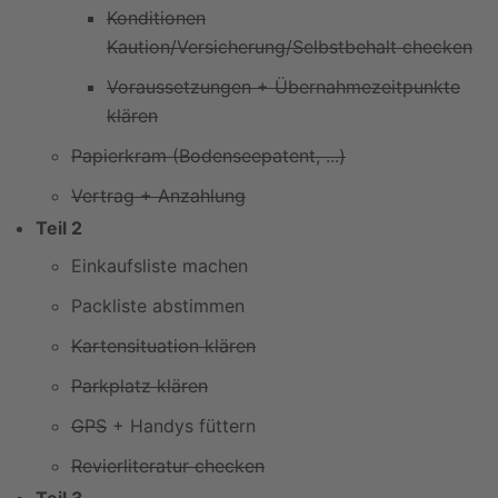
Konditionen
Kaution/Versicherung/Selbstbehalt checken
Voraussetzungen + Übernahmezeitpunkte
klären
Papierkram (Bodenseepatent, ...)
Vertrag + Anzahlung
Teil 2
Einkaufsliste machen
Packliste abstimmen
Kartensituation klären
Parkplatz klären
GPS
+ Handys füttern
Revierliteratur checken