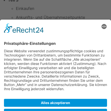
Teil 3
Einkaufen
Ankunfts- und Übernahmezeitpunkte
vereinbaren
Checkliste durchgehen
Motor erklären+zeigen lassen
Liegeplätze anfragen? wie sieht's in den
anderen Häfen aus
Sanitäre Anlagen
Essensmöglichkeiten
Nach sonstigen lokalen Besonderheiten fragen ;)
Zuletzt bearbeitet vor 12 Jahren
von
He1ix