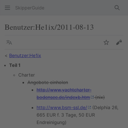
SkipperGuide
Such
Benutzer
:
He1ix/2011-08-13
Sprache
Beobacht
Quel
<
Benutzer:He1ix
Teil 1
Charter
Angebote einholen
http://www.yachtcharter-
bodensee.de/indexb.htm
(nix)
http://www.bsm-ssl.de/
(Delphia 26,
665 EUR f. 3 Tage, 50 EUR
Endreinigung)