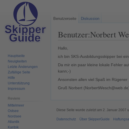
Benutzerseite
Diskussion
Benutzer
:
Norbert We
Zur
Zur
Hallo,
Navigation
Suche
Hauptseite
ich bin SKS-Ausbildungsskipper bei ei
springen
springen
Neuigkeiten
Da mir ein paar kleine lokale Fehler au
Letzte Änderungen
kann;-)
Zufällige Seite
Hilfe
Ansonsten allen viel Spaß im Rügener 
Unterstützung
Gruß Norbert (NorbertWesch@web.de
Impressum
Reviere
Mittelmeer
Diese Seite wurde zuletzt am 2. Januar 2007 
Ostsee
Nordsee
Datenschutz
Über SkipperGuide
Haftungsa
Atlantik
Karibik