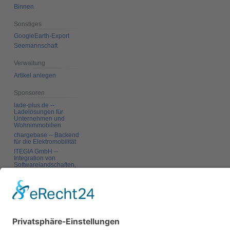
Binnen
Sonstiges
GoogleEarth-Export
Seemannschaft
Verwaltung
Artikel anlegen
Sponsoren
lade-plus.de --
Ladelösungen für
Unternehmen und
Wohnimmobilien
chargebase -- Backend
für die Elektromobilität
ITEGIA GmbH --
Integration von
Softwarelandschaften,
individuelle
Softwarelösungen
Werkzeuge
Links auf diese Seite
Änderungen an
verlinkten Seiten