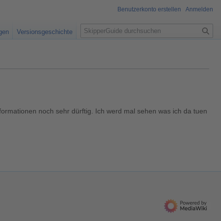
Benutzerkonto erstellen
Anmelden
S
igen
Versionsgeschichte
u
c
h
e
ninformationen noch sehr dürftig. Ich werd mal sehen was ich da tuen