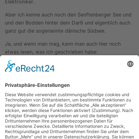
Elektroniker.
Aber ich kenne auch noch den Senftenberger See und
und den Bodden hinter dem Darß und eigentlich auch
ganz gut die sogenannte dänische Südsee.
Ja, und wenn man mag, kann man auch hier noch
etwas lesen, was ich geschrieben habe:
Müritztörn Herbst 2010
Ostseetörn Herbst 2014
5 Wochen Rügen 2016
Mein eigenes Boot
Eine Nachricht an mich könnt ihr hier senden:
https://www.skipperguide.de/wiki/Spezial:E-
Mail_senden/Zausel