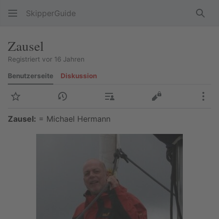
SkipperGuide
Such
Zausel
Registriert vor 16 Jahren
Benutzerseite
Diskussion
Beobachten
Versionsgeschichte
Beiträge
Quelltext anzeig
Meh
Zausel:
= Michael Hermann