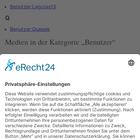
Benutzer:Legolas13
Q
Benutzer:Queeek
Medien in der Kategorie „Benutzer“
Diese Kategorie enthält nur folgende Datei.
RalfHeinemann.jpg
140 × 185; 4 KB